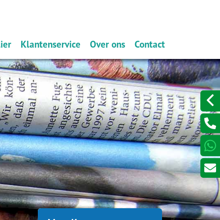
ier
Klantenservice
Over ons
Contact
e melden
Iets wijzigen?
Wat doen wij?
Laat een bericht acht
keren
Schadeformulieren
Verzekeren
Serviceformulieren
Dát bedoelen we nou met
ontzorgen