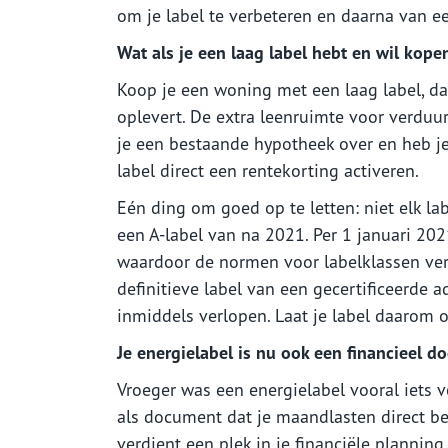
om je label te verbeteren en daarna van een
Wat als je een laag label hebt en wil kope
Koop je een woning met een laag label, dan
oplevert. De extra leenruimte voor verduu
je een bestaande hypotheek over en heb j
label direct een rentekorting activeren.
Eén ding om goed op te letten: niet elk lab
een A-label van na 2021. Per 1 januari 2
waardoor de normen voor labelklassen ver
definitieve label van een gecertificeerde ad
inmiddels verlopen. Laat je label daarom o
Je energielabel is nu ook een financieel 
Vroeger was een energielabel vooral iets v
als document dat je maandlasten direct beï
verdient een plek in je financiële planning.