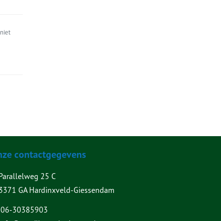
niet
nze contactgegevens
Parallelweg 25 C
3371 GA Hardinxveld-Giessendam
06-30385903