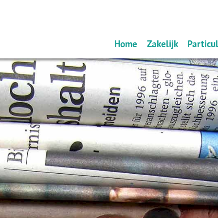
Home
Zakelijk
Particul
Ondernemers
Schad
Werkgevers
Verze