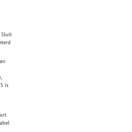
 Sluit
eterd
dan
,
5 is
ort
label