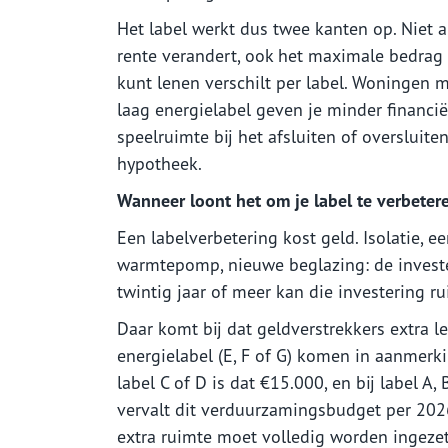
Het label werkt dus twee kanten op. Niet a
rente verandert, ook het maximale bedrag 
kunt lenen verschilt per label. Woningen 
laag energielabel geven je minder financië
speelruimte bij het afsluiten of oversluite
hypotheek.
Wanneer loont het om je label te verbeter
Een labelverbetering kost geld. Isolatie, e
warmtepomp, nieuwe beglazing: de invester
twintig jaar of meer kan die investering 
Daar komt bij dat geldverstrekkers extra
energielabel (E, F of G) komen in aanmerk
label C of D is dat €15.000, en bij label 
vervalt dit verduurzamingsbudget per 202
extra ruimte moet volledig worden ingeze