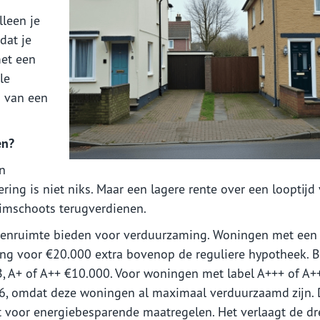
lleen je
dat je
met een
le
n van een
en?
en
ing is niet niks. Maar een lagere rente over een looptijd
ruimschoots terugverdienen.
 leenruimte bieden voor verduurzaming. Woningen met een
ing voor €20.000 extra bovenop de reguliere hypotheek. B
A, B, A+ of A++ €10.000. Voor woningen met label A+++ of A+
6, omdat deze woningen al maximaal verduurzaamd zijn. 
t voor energiebesparende maatregelen. Het verlaagt de d