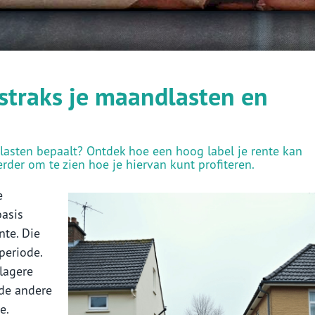
 straks je maandlasten en
n
dlasten bepaalt? Ontdek hoe een hoog label je rente kan
erder om te zien hoe je hiervan kunt profiteren.
e
basis
nte. Die
periode.
 lagere
 de andere
e.