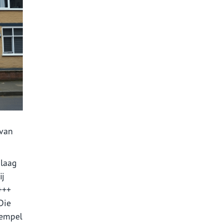
 van
 laag
ij
+++
Die
rempel