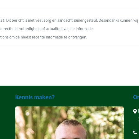
6. Dit bericht is met veel zorg en aandacht samengesteld. Desondanks kunnen wij 
orrectheid, volledigheid of actualiteit van de informatie.
t ons om de meest recente informatie te ontvangen.
Kennis maken?
O